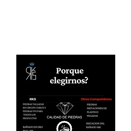
Confirm your age
Are you 18 years old or older?
No, I'm not
Yes, I am