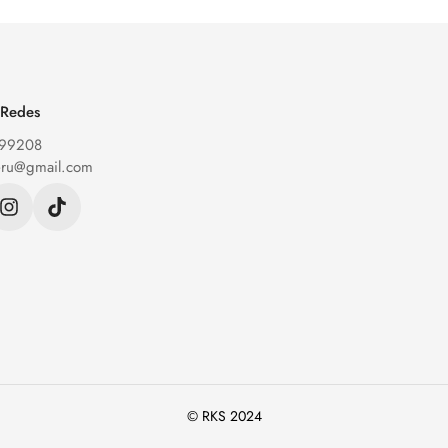
 Redes
199208
eru@gmail.com
© RKS 2024