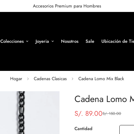
Accesorios Premium para Hombres
Colecciones
Joyeria
Nosotros
Sale
Ubicación de Ti
Hogar
Cadenas Clasicas
Cadena Lomo Mix Black
Cadena Lomo M
S/. 89.00
S/. 150.00
Precio
Precio
de
regular
venta
Cantidad