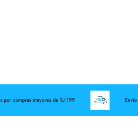
or compras mayores de S/.199
Envio Gra