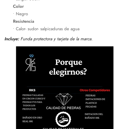
Color
• Negro
Confirm your age
Resistencia
• Calor- sudor- salpicaduras de agua
Are you 18 years old or older?
Incluye:
Funda protectora y tarjeta de la marca.
No, I'm not
Yes, I am