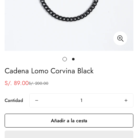
Cadena Lomo Corvina Black
S/. 89.00
S/. 200.00
Precio
Precio
de
regular
venta
Cantidad
Añadir a la cesta