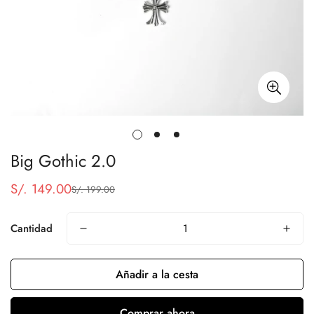
Big Gothic 2.0
S/. 149.00
S/. 199.00
Precio
Precio
de
regular
venta
Cantidad
Añadir a la cesta
Comprar ahora