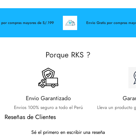
 por compras mayores de S/.199
Envio Gratis por compras mayo
Porque RKS ?
Envio Garantizado
Gara
Envios 100% seguro a todo el Perú
Lleva un producto g
Reseñas de Clientes
Sé el primero en escribir una reseña