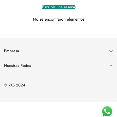
Escribir una reseña
No se encontraron elementos
Empresa
Colecciones
Nuestras Redes
Joyeria
+51 977199208
Nosotros
rkshop.peru@gmail.com
© RKS 2024
Sale
Ubicación de Tienda Fisica