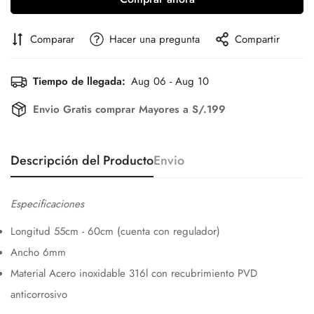
Comparar
Hacer una pregunta
Compartir
Tiempo de llegada:
Aug 06 - Aug 10
Envio Gratis comprar Mayores a S/.199
Confirm your age
Are you 18 years old or older?
Descripción del Producto
Envio
No, I'm not
Yes, I am
Especificaciones
Longitud 55cm - 60cm (cuenta con regulador)
Ancho 6mm
Material Acero inoxidable 316l con recubrimiento PVD
anticorrosivo