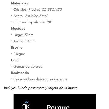
Materiales
• Cristales: Piedras
CZ STONES
• Acero:
Stainlee Steel
• Oro: enchapado de
18k
Medidas
• Largo: 50cm
• Ancho: 14mm
Confirm your age
Broche
• Pliegue
Are you 18 years old or older?
Color
• Gemas de colores
No, I'm not
Yes, I am
Resistencia
• Calor- sudor- salpicaduras de agua
Incluye:
Funda protectora y tarjeta de la marca.