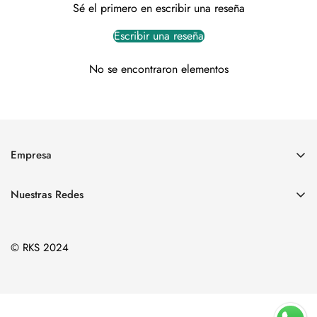
Sé el primero en escribir una reseña
Escribir una reseña
No se encontraron elementos
Empresa
Colecciones
Nuestras Redes
Joyeria
+51 977199208
Nosotros
rkshop.peru@gmail.com
© RKS 2024
Sale
Ubicación de Tienda Fisica