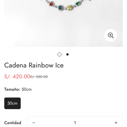
Cadena Rainbow Ice
S/. 420.00
S/. 550.00
Precio
Precio
de
regular
Tamaño:
50cm
venta
50cm
Cantidad