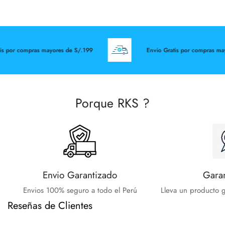
s por compras mayores de S/.199
Envio Gratis por compras may
Porque RKS ?
Envio Garantizado
Gara
Envios 100% seguro a todo el Perú
Lleva un producto g
Reseñas de Clientes