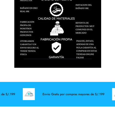
de S/.199
Envio Gratis por compras mayores de S/.199