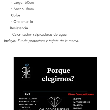
• Largo: 60cm
• Ancho: 5mm
Color
• Oro amarillo
Confirm your age
Resistencia
• Calor- sudor- salpicaduras de agua
Are you 18 years old or older?
Incluye:
Funda protectora y tarjeta de la marca.
No, I'm not
Yes, I am