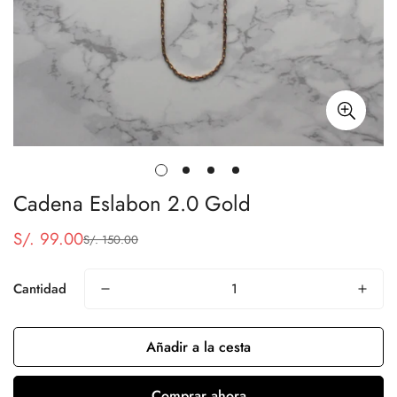
Cadena Eslabon 2.0 Gold
S/. 99.00
S/. 150.00
Precio
Precio
de
regular
venta
Cantidad
Añadir a la cesta
Comprar ahora