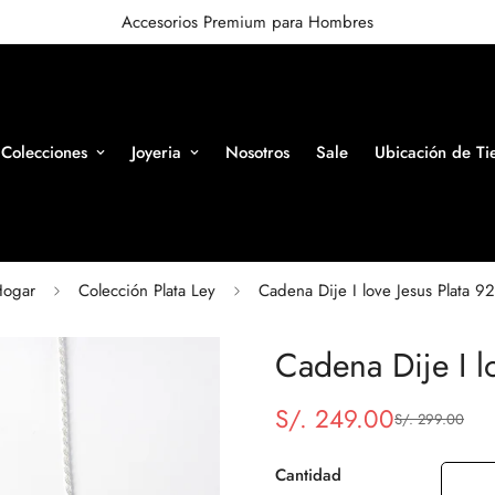
Accesorios Premium para Hombres
Colecciones
Joyeria
Nosotros
Sale
Ubicación de Ti
ogar
Colección Plata Ley
Cadena Dije I love Jesus Plata 9
Cadena Dije I l
S/. 249.00
S/. 299.00
Precio
Precio
de
regular
venta
Cantidad