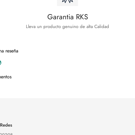
Garantia RKS
Lleva un producto genuino de alta Calidad
na reseña
a
mentos
 Redes
199208