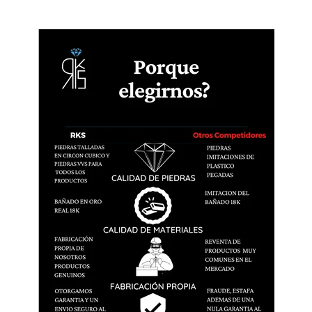
Confirm your age
Are you 18 years old or older?
No, I'm not
Yes, I am