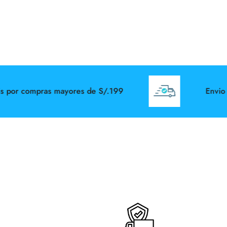
or compras mayores de S/.199
Envio Gra